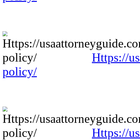
Https://u
policy/
Https://u