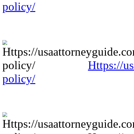
policy/
Https://u
policy/