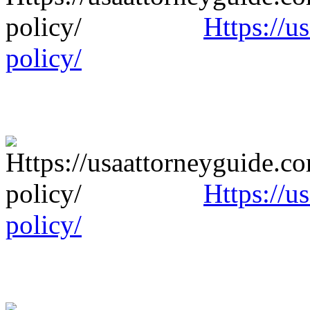
Https://u
policy/
Https://u
policy/