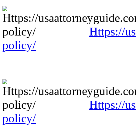
Https://u
policy/
Https://u
policy/