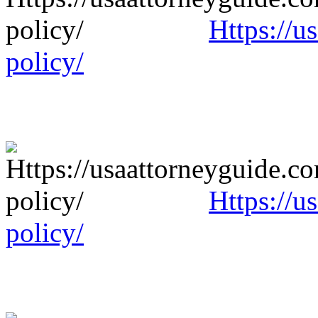
Https://u
policy/
Https://u
policy/