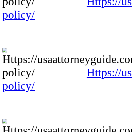
Https://u
policy/
Https://u
policy/