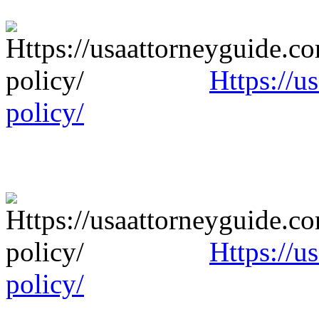
Https://u
policy/
Https://u
policy/