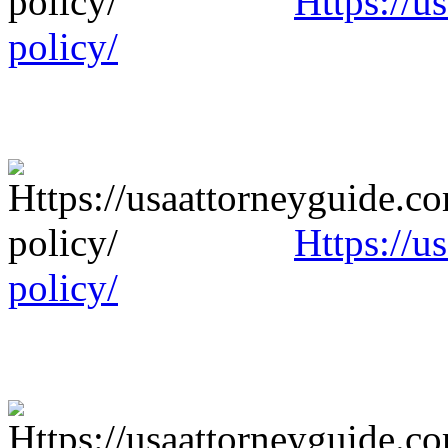
Https://u
policy/
Https://u
policy/