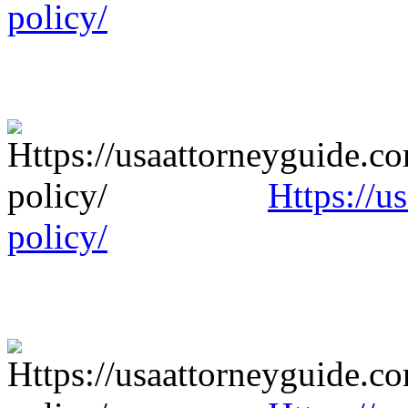
policy/
Https://u
policy/