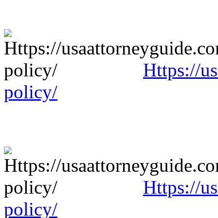
Https://u
policy/
Https://u
policy/