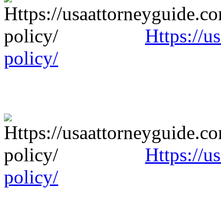
Https://u
policy/
Https://u
policy/