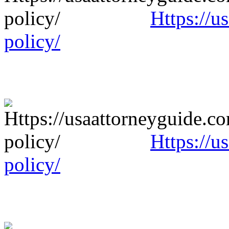
Https://u
policy/
Https://u
policy/