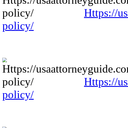
Https://u
policy/
Https://u
policy/