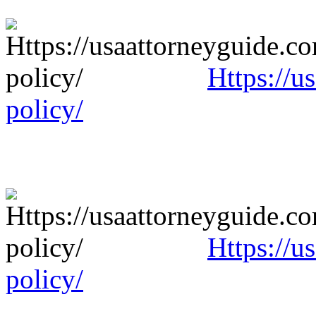
Https://u
policy/
Https://u
policy/