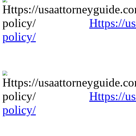
Https://u
policy/
Https://u
policy/